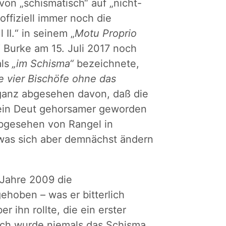
 von „schismatisch“ auf „nicht-
offiziell immer noch die
II.“ in seinem „
Motu Proprio
“ Burke am 15. Juli 2017 noch
als
„im Schisma“
bezeichnete,
e vier Bischöfe ohne das
ganz abgesehen davon, daß die
kein Deut gehorsamer geworden
 abgesehen von Rangel in
 was sich aber demnächst ändern
Jahre 2009 die
ehoben – was er bitterlich
r ihn rollte, die ein erster
doch wurde niemals das Schisma