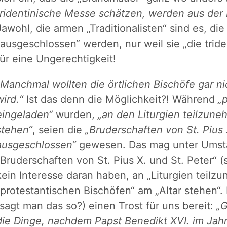
tridentinische Messe schätzen, werden aus der
Jawohl, die armen „Traditionalisten“ sind es, di
„ausgeschlossen“ werden, nur weil sie „die tri
für eine Ungerechtigkeit!
„Manchmal wollten die örtlichen Bischöfe gar ni
wird.“
Ist das denn die Möglichkeit?! Während
„
eingeladen“
wurden,
„an den Liturgien teilzune
stehen“
, seien die
„Bruderschaften von St. Pius 
ausgeschlossen“
gewesen. Das mag unter Umstä
„Bruderschaften von St. Pius X. und St. Peter“ (
kein Interesse daran haben, an „Liturgien teilz
„protestantischen Bischöfen“ am „Altar stehen“.
(sagt man das so?) einen Trost für uns bereit:
„G
die Dinge, nachdem Papst Benedikt XVI. im Jah