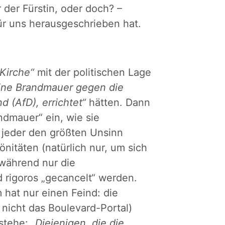
 der Fürstin, oder doch? –
ür uns herausgeschrieben hat.
 Kirche“
mit der politischen Lage
eine Brandmauer gegen die
d (AfD), errichtet“
hätten. Dann
andmauer“ ein, wie sie
o jeder den größten Unsinn
nitäten (natürlich nur, um sich
während nur die
d rigoros „gecancelt“ werden.
 hat nur einen Feind: die
, nicht das Boulevard-Portal)
 stehe:
„Diejenigen, die die