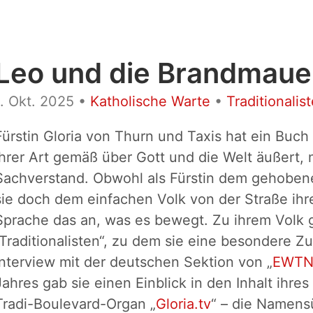
Leo und die Brandmaue
1. Okt. 2025
•
Katholische Warte
•
Traditionalis
Fürstin Gloria von Thurn und Taxis hat ein Buch
ihrer Art gemäß über Gott und die Welt äußert, 
Sachverstand. Obwohl als Fürstin dem gehoben
sie doch dem einfachen Volk von der Straße ihr
Sprache das an, was es bewegt. Zu ihrem Volk 
„Traditionalisten“, zu dem sie eine besondere Z
Interview mit der deutschen Sektion von „
EWT
Jahres gab sie einen Einblick in den Inhalt ihr
Tradi-Boulevard-Organ „
Gloria.tv
“ – die Namens