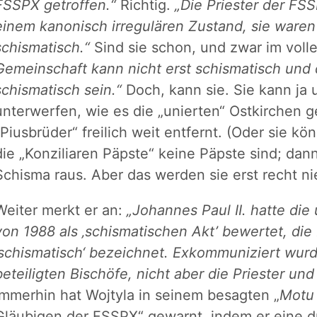
FSSPX getroffen.“
Richtig.
„Die Priester der FSS
einem kanonisch irregulären Zustand, sie waren
schismatisch.“
Sind sie schon, und zwar im voll
Gemeinschaft kann nicht erst schismatisch und 
schismatisch sein.“
Doch, kann sie. Sie kann ja
unterwerfen, wie es die „unierten“ Ostkirchen 
„Piusbrüder“ freilich weit entfernt. (Oder sie k
die „Konziliaren Päpste“ keine Päpste sind; da
Schisma raus. Aber das werden sie erst recht nie
Weiter merkt er an:
„Johannes Paul II. hatte di
von 1988 als ‚schismatischen Akt’ bewertet, die
‚schismatisch‘ bezeichnet. Exkommuniziert wurd
beteiligten Bischöfe, nicht aber die Priester u
Immerhin hat Wojtyla in seinem besagten „
Motu 
Gläubigen der FSSPX“ gewarnt, indem er eine 