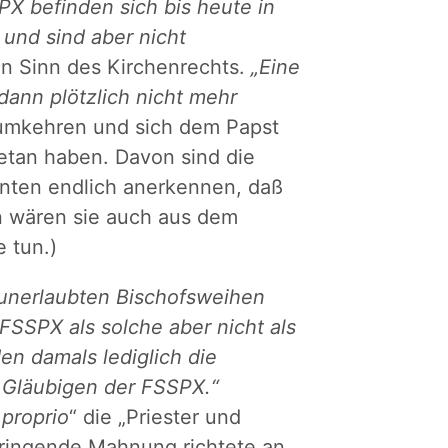
PX befinden sich bis heute in
 und sind aber nicht
en Sinn des Kirchenrechts.
„Eine
dann plötzlich nicht mehr
 umkehren und sich dem Papst
getan haben. Davon sind die
önnten endlich anerkennen, daß
nn wären sie auch aus dem
 tun.)
e unerlaubten Bischofsweihen
 FSSPX als solche aber nicht als
en damals lediglich die
nd Gläubigen der FSSPX.“
proprio
“ die „Priester und
dringende Mahnung richtete an