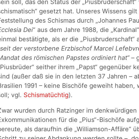
sein soll, das den Status der „Piusbruderschaft“
schismatisch“ gesetzt hat. Unseres Wissens gilt 
Feststellung des Schismas durch „Johannes Paul 
Ecclesia Dei
“ aus dem Jahre 1988, die „Kardinal
einmal bestätigte, als er die „Piusbruderschaft“ 
„seit der verstorbene Erzbischof Marcel Lefebvr
Mandat des römischen Papstes ordiniert hat“
– 
„Piusbrüder“ seither ihrem „Papst“ gegenüber 
sind (außer daß sie in den letzten 37 Jahren –
Brasilien 1991 – keine Bischöfe geweiht haben,
soll; vgl.
Schismatüchtig
).
Zwar wurden durch Ratzinger im denkwürdigen 
Exkommunikationen für die „Pius“-Bischöfe aufg
bereute, als daraufhin die „Williamson-Affäre“ übe
Schritt zu seiner Abdankung werden sollte –, 