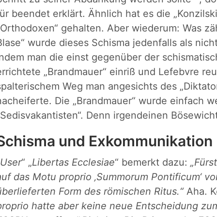
für beendet erklärt. Ähnlich hat es die „Konzils
„Orthodoxen“ gehalten. Aber wiederum: Was zähl
Blase“ wurde dieses Schisma jedenfalls als nic
indem man die einst gegenüber der schismatisc
errichtete „Brandmauer“ einriß und Lefebvre reu
spalterischem Weg man angesichts des „Diktato
nacheiferte. Die „Brandmauer“ wurde einfach w
„Sedisvakantisten“. Denn irgendeinen Bösewicht
Schisma und Exkommunikation
User
“ „
Libertas Ecclesiae
“ bemerkt dazu:
„Fürs
auf das Motu proprio ‚Summorum Pontificum‘ v
überlieferten Form des römischen Ritus.“
Aha. K
proprio hatte aber keine neue Entscheidung zu