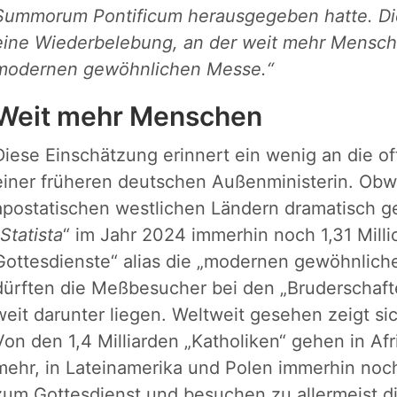
Summorum Pontificum herausgegeben hatte. Die 
eine Wiederbelebung, an der weit mehr Mensche
modernen gewöhnlichen Messe.“
Weit mehr Menschen
Diese Einschätzung erinnert ein wenig an die o
einer früheren deutschen Außenministerin. Ob
apostatischen westlichen Ländern dramatisch ge
Statista
“ im Jahr 2024 immerhin noch 1,31 Milli
Gottesdienste“ alias die „modernen gewöhnlic
dürften die Meßbesucher bei den „Bruderschafte
weit darunter liegen. Weltweit gesehen zeigt sic
Von den 1,4 Milliarden „Katholiken“ gehen in Af
mehr, in Lateinamerika und Polen immerhin noc
zum Gottesdienst und besuchen zu allermeist 