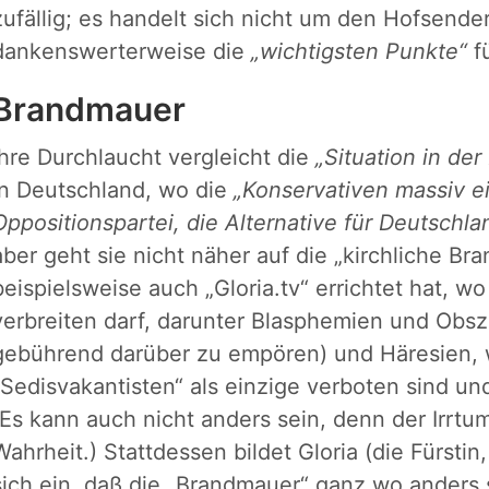
zufällig; es handelt sich nicht um den Hofsender
dankenswerterweise die
„wichtigsten Punkte“
f
Brandmauer
Ihre Durchlaucht vergleicht die
„Situation in der
in Deutschland, wo die
„Konservativen massiv 
Oppositionspartei, die Alternative für Deutschlan
aber geht sie nicht näher auf die „kirchliche Br
beispielsweise auch „Gloria.tv“ errichtet hat, w
verbreiten darf, darunter Blasphemien und Obszö
gebührend darüber zu empören) und Häresien, 
„Sedisvakantisten“ als einzige verboten sind un
(Es kann auch nicht anders sein, denn der Irrtum
Wahrheit.) Stattdessen bildet Gloria (die Fürstin
sich ein, daß die „Brandmauer“ ganz wo anders