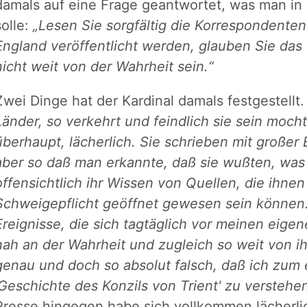
damals auf eine Frage geantwortet, was man in 
solle:
„Lesen Sie sorgfältig die Korrespondenten
England veröffentlicht werden, glauben Sie das
nicht weit von der Wahrheit sein.“
Zwei Dinge hat der Kardinal damals festgestellt
Länder, so verkehrt und feindlich sie sein moc
überhaupt, lächerlich. Sie schrieben mit großer B
aber so daß man erkannte, daß sie wußten, was 
offensichtlich ihr Wissen von Quellen, die ihne
Schweigepflicht geöffnet gewesen sein können. 
Ereignisse, die sich tagtäglich vor meinen eige
nah an der Wahrheit und zugleich so weit von ih
genau und doch so absolut falsch, daß ich zum 
'Geschichte des Konzils von Trient' zu verstehe
Presse hingegen habe sich vollkommen lächerli