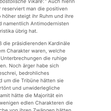
Apostolische Vikare'.“
Auch hierin
 reserviert man die positiven
to höher steigt ihr Ruhm und ihre
d namentlich Antimodernisten
stika übrig hat.
ß die präsidierenden Kardinäle
em Charakter waren, welche
 Unterbrechungen die ruhige
ten. Noch ärger habe sich
eschrei, bedrohliches
 um die Tribüne hätten sie
rtönt und unwiderlegliche
it hätte die Majorität ein
wenigen edlen Charakteren die
irche von ihren Zwängen hätten