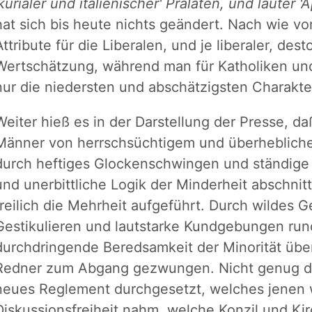
'kurialer und italienischer' Prälaten, und lauter '
hat sich bis heute nichts geändert. Nach wie vor
Attribute für die Liberalen, und je liberaler, des
Wertschätzung, während man für Katholiken un
nur die niedersten und abschätzigsten Charakteri
Weiter hieß es in der Darstellung der Presse, da
Männer von herrschsüchtigem und überheblich
durch heftiges Glockenschwingen und ständige
und unerbittliche Logik der Minderheit abschnit
freilich die Mehrheit aufgeführt. Durch wildes G
Gestikulieren und lautstarke Kundgebungen rund
durchdringende Beredsamkeit der Minorität übe
Redner zum Abgang gezwungen. Nicht genug dam
neues Reglement durchgesetzt, welches jenen 
Diskussionsfreiheit nahm, welche Konzil und K