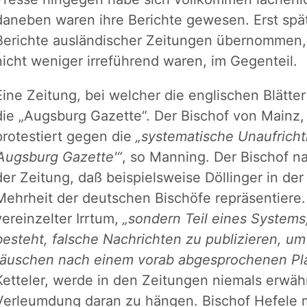
daneben waren ihre Berichte gewesen. Erst spät
Berichte ausländischer Zeitungen übernommen,
nicht weniger irreführend waren, im Gegenteil.
Eine Zeitung, bei welcher die englischen Blätte
die „Augsburg Gazette“. Der Bischof von Mainz, 
protestiert gegen die
„systematische Unaufricht
'Augsburg Gazette'“
, so Manning. Der Bischof na
der Zeitung, daß beispielsweise Döllinger in der
Mehrheit der deutschen Bischöfe repräsentiere. 
vereinzelter Irrtum,
„sondern Teil eines Systems
besteht, falsche Nachrichten zu publizieren, um
täuschen nach einem vorab abgesprochenen Pl
Ketteler, werde in den Zeitungen niemals erwäh
Verleumdung daran zu hängen. Bischof Hefele 