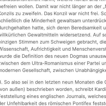
befreien wollen. Damit war nicht länger an der 
Konzils zu zweifeln. Das Konzil war nicht frei. 
schließlich die Minderheit gewaltsam unterdrüc
durchgehalten hatte, sich deren Beredsamkeit u
willkürlichen Gewaltmitteln widersetzend. Auf 
einzigen Stimmen zum Schweigen gebracht, die 
Wissenschaft, Aufrichtigkeit und Menschenverst
wurde die Definition des neuen Dogmas unausw
zwischen dem Ultra-Romanismus einer Partei un
modernen Gesellschaft, zwischen Unabhängigkeit
3. So also sei in den letzten neun Monaten die
(von außen) beschrieben worden, schreibt Kardi
Feststellung eines englischen Journals, welche
der Unfehlbarkeit des römischen Pontifex festste