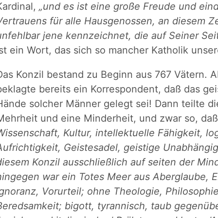
Kardinal,
„und es ist eine große Freude und eind
Vertrauens für alle Hausgenossen, an diesem Ze
unfehlbar jene kennzeichnet, die auf Seiner Sei
ist ein Wort, das sich so mancher Katholik unser
Das Konzil bestand zu Beginn aus 767 Vätern. Al
beklagte bereits ein Korrespondent, daß das geis
Hände solcher Männer gelegt sei! Dann teilte di
Mehrheit und eine Minderheit, und zwar so, da
Wissenschaft, Kultur, intellektuelle Fähigkeit, 
Aufrichtigkeit, Geistesadel, geistige Unabhängig
diesem Konzil ausschließlich auf seiten der Min
hingegen war ein Totes Meer aus Aberglaube, En
Ignoranz, Vorurteil; ohne Theologie, Philosophi
Beredsamkeit; bigott, tyrannisch, taub gegenübe