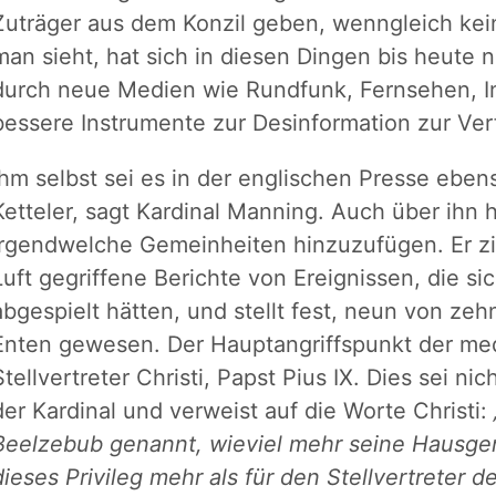
Zuträger aus dem Konzil geben, wenngleich kei
man sieht, hat sich in diesen Dingen bis heute n
durch neue Medien wie Rundfunk, Fernsehen, In
bessere Instrumente zur Desinformation zur Ve
Ihm selbst sei es in der englischen Presse ebe
Ketteler, sagt Kardinal Manning. Auch über ihn
irgendwelche Gemeinheiten hinzuzufügen. Er ziti
Luft gegriffene Berichte von Ereignissen, die si
abgespielt hätten, und stellt fest, neun von zehn
Enten gewesen. Der Hauptangriffspunkt der medi
Stellvertreter Christi, Papst Pius IX. Dies sei ni
der Kardinal und verweist auf die Worte Christi:
Beelzebub genannt, wieviel mehr seine Hausgen
dieses Privileg mehr als für den Stellvertreter 