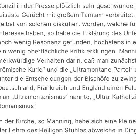
Konzil in der Presse plötzlich sehr geschwunde
leiseste Gerücht mit großem Tamtam verbreitet,
selbst von solchen diskutiert worden, welche fü
Interesse haben, so habe die Erklärung des Unf
noch wenig Resonanz gefunden, höchstens in ei
ein wenig oberflächliche Kritik erklungen. Mann
merkwürdige Verhalten darin, daß man zunächst
„römische Kurie“ und die „Ultramontane Partei“ 
unter die Entscheidungen der Bischöfe zu zwi
Deutschland, Frankreich und England einen Fel
man „Ultramontanismus“ nannte, „Ultra-Katholiz
Romanismus“.
In der Kirche, so Manning, habe sich eine klein
der Lehre des Heiligen Stuhles abweiche in Di