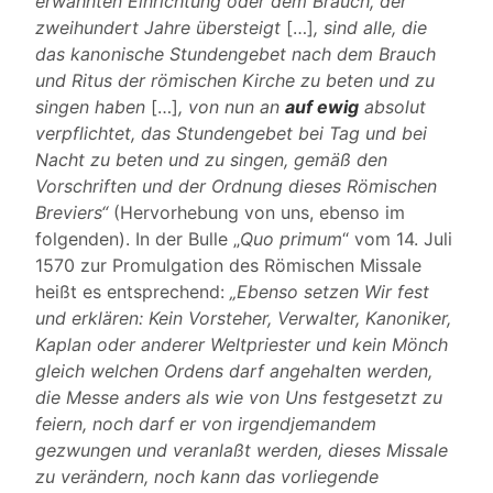
erwähnten Einrichtung oder dem Brauch, der
zweihundert Jahre übersteigt
[…]
, sind alle, die
das kanonische Stundengebet nach dem Brauch
und Ritus der römischen Kirche zu beten und zu
singen haben
[…]
, von nun an
auf ewig
absolut
verpflichtet, das Stundengebet bei Tag und bei
Nacht zu beten und zu singen, gemäß den
Vorschriften und der Ordnung dieses Römischen
Breviers“
(Hervorhebung von uns, ebenso im
folgenden). In der Bulle „
Quo primum
“ vom 14. Juli
1570 zur Promulgation des Römischen Missale
heißt es entsprechend:
„Ebenso setzen Wir fest
und erklären: Kein Vorsteher, Verwalter, Kanoniker,
Kaplan oder anderer Weltpriester und kein Mönch
gleich welchen Ordens darf angehalten werden,
die Messe anders als wie von Uns festgesetzt zu
feiern, noch darf er von irgendjemandem
gezwungen und veranlaßt werden, dieses Missale
zu verändern, noch kann das vorliegende