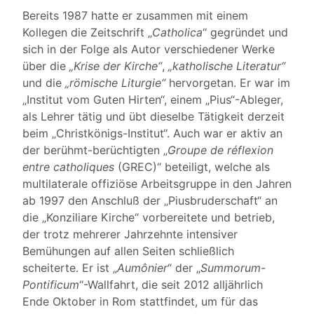
Bereits 1987 hatte er zusammen mit einem
Kollegen die Zeitschrift „
Catholica
“ gegründet und
sich in der Folge als Autor verschiedener Werke
über die
„Krise der Kirche“
,
„katholische Literatur“
und die
„römische Liturgie“
hervorgetan. Er war im
„Institut vom Guten Hirten“, einem „Pius“-Ableger,
als Lehrer tätig und übt dieselbe Tätigkeit derzeit
beim „Christkönigs-Institut“. Auch war er aktiv an
der berühmt-berüchtigten „
Groupe de réflexion
entre catholiques
(GREC)“ beteiligt, welche als
multilaterale offiziöse Arbeitsgruppe in den Jahren
ab 1997 den Anschluß der „Piusbruderschaft“ an
die „Konziliare Kirche“ vorbereitete und betrieb,
der trotz mehrerer Jahrzehnte intensiver
Bemühungen auf allen Seiten schließlich
scheiterte. Er ist „
Aumônier
“ der „
Summorum-
Pontificum
“-Wallfahrt, die seit 2012 alljährlich
Ende Oktober in Rom stattfindet, um für das