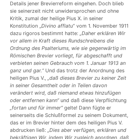
Details jener Brevierreform eingehen. Doch blieb
sie seinerzeit nicht unwidersprochen und ohne
Kritik, zumal der heilige Pius X. in seiner
Konstitution „
Divino afflatu
“ vom 1. November 1911
dazu rigoros bestimmt hatte:
„Daher erklären Wir
vor allem in Kraft dieses Rundschreibens die
Ordnung des Psalteriums, wie sie gegenwärtig im
Römischen Brevier vorliegt, für abgeschafft und
verbieten seinen Gebrauch vom 1. Januar 1913 an
ganz und gar.“
Und das trotz der Anordnung des
heiligen Pius V.,
„daß dieses Brevier zu keiner Zeit
in seiner Gesamtheit oder in Teilen davon
verändert wird, daß niemand etwas hinzufügen
oder entfernen kann“
und daß diese Verpflichtung
„fortan und für immer“
gelte! Dann fügte er
seinerseits die Schlußformel zu seinem Dokument,
das er im Brevier hinter dem des heiligen Pius V.
abdrucken ließ:
„Dies aber verfügen, erklären und
bekräftigen Wir, indem Wir zugleich anordnen, daß