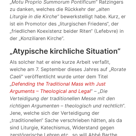
„
Motu Proprio Summorum Pontificum
“ Ratzingers
zu danken, welches die Rückkehr der
„alten
Liturgie in die Kirche“
bewerkstelligt habe. Kurz, er
ist ein Promotor des „liturgischen Friedens“, der
„friedlichen Koexistenz beider Riten“ (Lefebvre) in
der „Konziliaren Kirche“.
„Atypische kirchliche Situation“
Als solcher hat er eine kurze Arbeit verfaßt,
welche am 7. September dieses Jahres auf „
Rorate
Caeli
“ veröffentlicht wurde unter dem Titel
„
Defending the Traditional Mass with Just
Arguments – Theological and Legal
“ –
„Die
Verteidigung der traditionellen Messe mit den
richtigen Argumenten – theologisch und rechtlich“
.
Jene, welche sich der Verteidigung der
„traditionellen“ Sache verschrieben hätten, als da
sind Liturgie, Katechismus, Widerstand gegen
zerstörerische Lehren etc., so will Abbé Barthe