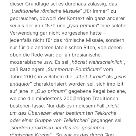
dieser Grundlage sei es durchaus zulässig, das
„traditionelle römische Missale“
„für immer“ zu
gebrauchen, obwohl der Kontext ein ganz anderer
sei als der von 1570 und „
Quo primum
“ eine solche
Verwendung gar nicht vorgesehen hatte –
jedenfalls nicht für das römische Missale, sondern
nur für die anderen lateinischen Riten, von denen
oben die Rede war: der ambrosianische,
mozarabische usw. Es sei
„höchst wahrscheinlich“
,
daß Ratzingers „
Summorum Pontificum
“ vom
Jahre 2007, in welchem die
„alte Liturgie“
als „
usus
antiquior
“ charakterisiert worden sei, sich implizit
auf jene in „
Quo primum
“ gegebene Regel beziehe,
welche die mindestens 200jährigen Traditionen
bestehen lasse. Nur daß es in diesem Fall
„nicht
um das Überleben einer bestimmten Teilkirche
oder einer Gruppe von Teilkirchen“
gegangen sei,
„sondern praktisch um das der gesamten
römischen Kirche“
.
„So war es das durch Quo