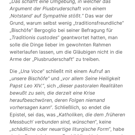
„Das schafft eine Umgebung, in welcher das
Argument der Piusbruderschaft von einem
‚Notstand‘ auf Sympathie stößt.“
Das war der
Grund, warum selbst wenig „traditionsfreundliche“
„Bischöfe“ Bergoglio bei seiner Befragung für
„
Traditionis custodes
“ geantwortet hatten, man
solle die Dinge lieber im gewohnten Rahmen
weiterlaufen lassen, um die Gläubigen nicht in die
Arme der „Piusbruderschaft“ zu treiben.
Die „
Una Voce
“ schließt mit einem Aufruf an
„unsere Bischöfe“
und
„vor allem Seine Heiligkeit
Papst Leo XIV.“
, sich
„dieser pastoralen Realitäten
bewußt zu sein, die derzeit eine Krise
heraufbeschwören, deren Folgen niemand
vorhersagen kann“
. Schließlich, so endet die
Epistel, sei das, was
„Katholiken, die dem ‚früheren
Messbuch‘ verbunden sind, wünschen“
, keine
„schädliche oder neuartige liturgische Form“
, habe