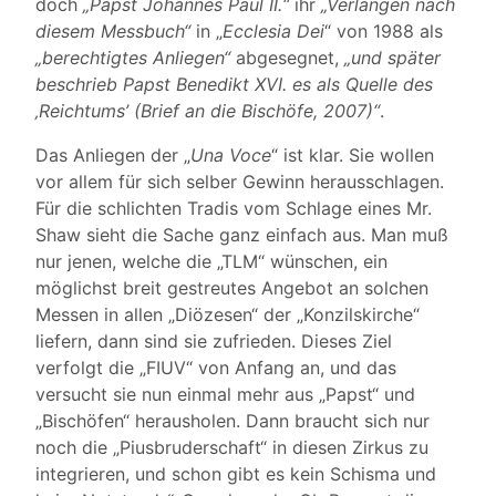
doch
„Papst Johannes Paul II.“
ihr
„Verlangen nach
diesem Messbuch“
in „
Ecclesia Dei
“ von 1988 als
„berechtigtes Anliegen“
abgesegnet,
„und später
beschrieb Papst Benedikt XVI. es als Quelle des
‚Reichtums’ (Brief an die Bischöfe, 2007)“
.
Das Anliegen der „
Una Voce
“ ist klar. Sie wollen
vor allem für sich selber Gewinn herausschlagen.
Für die schlichten Tradis vom Schlage eines Mr.
Shaw sieht die Sache ganz einfach aus. Man muß
nur jenen, welche die „TLM“ wünschen, ein
möglichst breit gestreutes Angebot an solchen
Messen in allen „Diözesen“ der „Konzilskirche“
liefern, dann sind sie zufrieden. Dieses Ziel
verfolgt die „FIUV“ von Anfang an, und das
versucht sie nun einmal mehr aus „Papst“ und
„Bischöfen“ herausholen. Dann braucht sich nur
noch die „Piusbruderschaft“ in diesen Zirkus zu
integrieren, und schon gibt es kein Schisma und