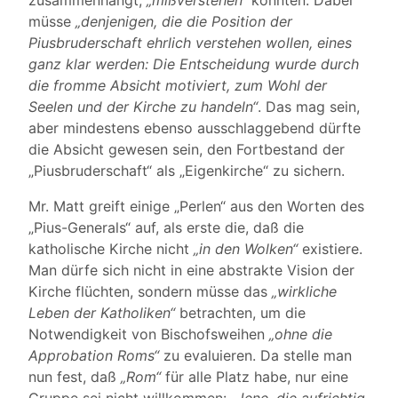
zusammenhängt,
„mißverstehen“
könnten. Dabei
müsse
„denjenigen, die die Position der
Piusbruderschaft ehrlich verstehen wollen, eines
ganz klar werden: Die Entscheidung wurde durch
die fromme Absicht motiviert, zum Wohl der
Seelen und der Kirche zu handeln“
. Das mag sein,
aber mindestens ebenso ausschlaggebend dürfte
die Absicht gewesen sein, den Fortbestand der
„Piusbruderschaft“ als „Eigenkirche“ zu sichern.
Mr. Matt greift einige „Perlen“ aus den Worten des
„Pius-Generals“ auf, als erste die, daß die
katholische Kirche nicht
„in den Wolken“
existiere.
Man dürfe sich nicht in eine abstrakte Vision der
Kirche flüchten, sondern müsse das
„wirkliche
Leben der Katholiken“
betrachten, um die
Notwendigkeit von Bischofsweihen
„ohne die
Approbation Roms“
zu evaluieren. Da stelle man
nun fest, daß
„Rom“
für alle Platz habe, nur eine