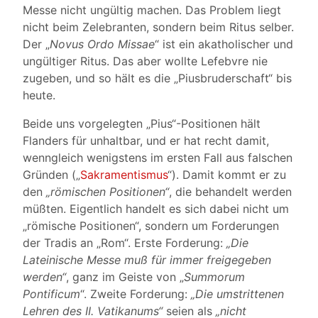
Messe nicht ungültig machen. Das Problem liegt
nicht beim Zelebranten, sondern beim Ritus selber.
Der „
Novus Ordo Missae
“ ist ein akatholischer und
ungültiger Ritus. Das aber wollte Lefebvre nie
zugeben, und so hält es die „Piusbruderschaft“ bis
heute.
Beide uns vorgelegten „Pius“-Positionen hält
Flanders für unhaltbar, und er hat recht damit,
wenngleich wenigstens im ersten Fall aus falschen
Gründen („
Sakramentismus
“). Damit kommt er zu
den
„römischen Positionen“
, die behandelt werden
müßten. Eigentlich handelt es sich dabei nicht um
„römische Positionen“, sondern um Forderungen
der Tradis an „Rom“. Erste Forderung:
„Die
Lateinische Messe muß für immer freigegeben
werden“
, ganz im Geiste von „
Summorum
Pontificum
“. Zweite Forderung:
„Die umstrittenen
Lehren des II. Vatikanums“
seien als
„nicht