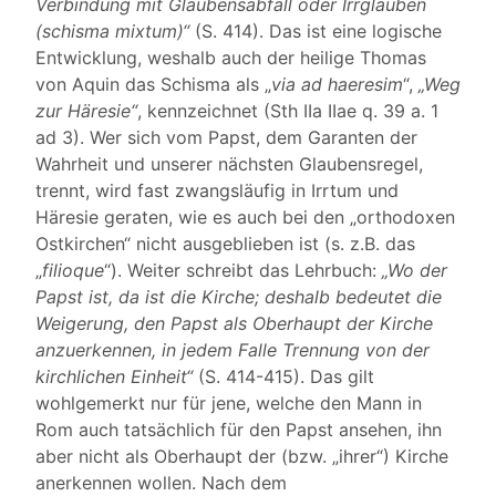
Verbindung mit Glaubensabfall oder Irrglauben
(schisma mixtum)“
(S. 414). Das ist eine logische
Entwicklung, weshalb auch der heilige Thomas
von Aquin das Schisma als „
via ad haeresim
“,
„Weg
zur Häresie“
, kennzeichnet (Sth IIa IIae q. 39 a. 1
ad 3). Wer sich vom Papst, dem Garanten der
Wahrheit und unserer nächsten Glaubensregel,
trennt, wird fast zwangsläufig in Irrtum und
Häresie geraten, wie es auch bei den „orthodoxen
Ostkirchen“ nicht ausgeblieben ist (s. z.B. das
„
filioque
“). Weiter schreibt das Lehrbuch:
„Wo der
Papst ist, da ist die Kirche; deshalb bedeutet die
Weigerung, den Papst als Oberhaupt der Kirche
anzuerkennen, in jedem Falle Trennung von der
kirchlichen Einheit“
(S. 414-415). Das gilt
wohlgemerkt nur für jene, welche den Mann in
Rom auch tatsächlich für den Papst ansehen, ihn
aber nicht als Oberhaupt der (bzw. „ihrer“) Kirche
anerkennen wollen. Nach dem