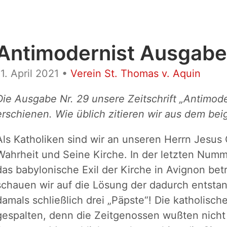
Antimodernist Ausgabe 
11. April 2021
•
Verein St. Thomas v. Aquin
Die Ausgabe Nr. 29 unsere Zeitschrift „Antimodern
erschienen. Wie üblich zitieren wir aus dem bei
Als Katholiken sind wir an unseren Herrn Jesus
Wahrheit und Seine Kirche. In der letzten Numme
das babylonische Exil der Kirche in Avignon bet
schauen wir auf die Lösung der dadurch entsta
damals schließlich drei „Päpste“! Die katholische
gespalten, denn die Zeitgenossen wußten nicht