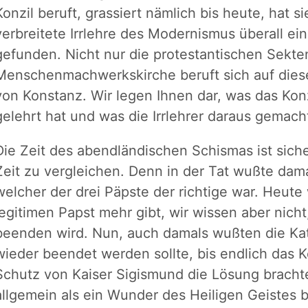
Konzil beruft, grassiert nämlich bis heute, hat 
verbreitete Irrlehre des Modernismus überall e
gefunden. Nicht nur die protestantischen Sekte
Menschenmachwerkskirche beruft sich auf diese
von Konstanz. Wir legen Ihnen dar, was das Konz
gelehrt hat und was die Irrlehrer daraus gemac
Die Zeit des abendländischen Schismas ist siche
Zeit zu vergleichen. Denn in der Tat wußte damal
welcher der drei Päpste der richtige war. Heute
legitimen Papst mehr gibt, wir wissen aber nicht
beenden wird. Nun, auch damals wußten die Kat
wieder beendet werden sollte, bis endlich das 
Schutz von Kaiser Sigismund die Lösung bracht
allgemein als ein Wunder des Heiligen Geistes 