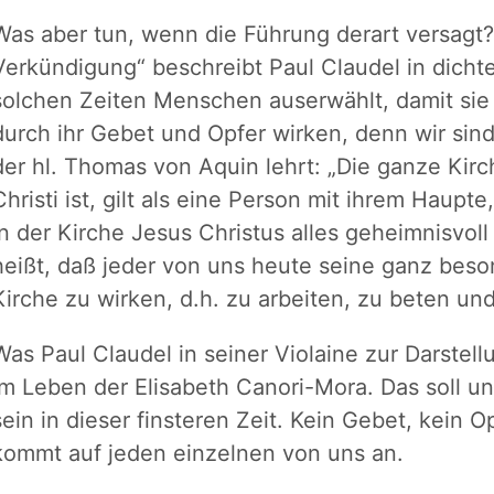
Was aber tun, wenn die Führung derart versagt
Verkündigung“ beschreibt Paul Claudel in dichte
solchen Zeiten Menschen auserwählt, damit sie s
durch ihr Gebet und Opfer wirken, denn wir sind 
der hl. Thomas von Aquin lehrt: „Die ganze Kir
Christi ist, gilt als eine Person mit ihrem Haupte
in der Kirche Jesus Christus alles geheimnisvo
heißt, daß jeder von uns heute seine ganz beso
Kirche zu wirken, d.h. zu arbeiten, zu beten un
Was Paul Claudel in seiner Violaine zur Darstell
im Leben der Elisabeth Canori-Mora. Das soll un
sein in dieser finsteren Zeit. Kein Gebet, kein O
kommt auf jeden einzelnen von uns an.