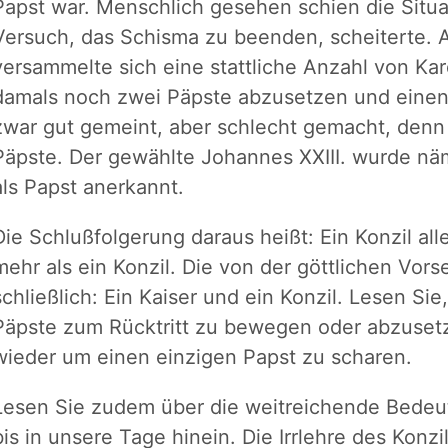
Papst war. Menschlich gesehen schien die Situat
Versuch, das Schisma zu beenden, scheiterte. 
versammelte sich eine stattliche Anzahl von Ka
damals noch zwei Päpste abzusetzen und einen
zwar gut gemeint, aber schlecht gemacht, denn 
Päpste. Der gewählte Johannes XXIII. wurde näm
als Papst anerkannt.
Die Schlußfolgerung daraus heißt: Ein Konzil alle
mehr als ein Konzil. Die von der göttlichen Vor
schließlich: Ein Kaiser und ein Konzil. Lesen Sie
Päpste zum Rücktritt zu bewegen oder abzusetz
wieder um einen einzigen Papst zu scharen.
Lesen Sie zudem über die weitreichende Bedeu
bis in unsere Tage hinein. Die Irrlehre des Konzi