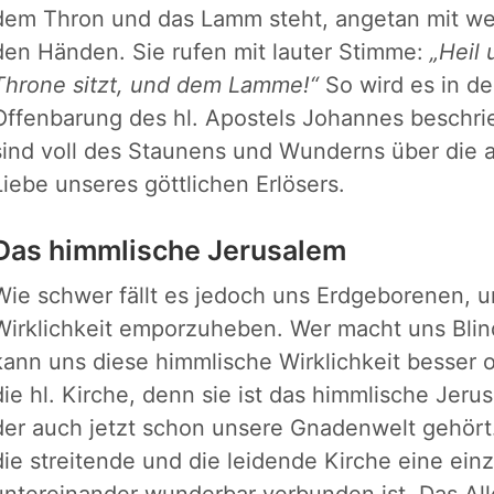
dem Thron und das Lamm steht, angetan mit wei
den Händen. Sie rufen mit lauter Stimme:
„Heil
Throne sitzt, und dem Lamme!“
So wird es in d
Offenbarung des hl. Apostels Johannes beschri
sind voll des Staunens und Wunderns über die a
Liebe unseres göttlichen Erlösers.
Das himmlische Jerusalem
Wie schwer fällt es jedoch uns Erdgeborenen, u
Wirklichkeit emporzuheben. Wer macht uns Bl
kann uns diese himmlische Wirklichkeit besser o
die hl. Kirche, denn sie ist das himmlische Jer
der auch jetzt schon unsere Gnadenwelt gehört.
die streitende und die leidende Kirche eine ein