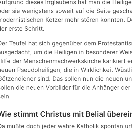
Aufgrund dieses Irrglaubens hat man die Heili
oder sie wenigstens soweit auf die Seite geschaf
modernistischen Ketzer mehr stören konnten. D
der erste Schritt.
Der Teufel hat sich gegenüber dem Protestant
ausgedacht, um die Heiligen in besonderer Weis
Hilfe der Menschenmachwerkskirche karikiert er
neuen Pseudoheiligen, die in Wirklichkeit Wüstl
Götzendiener sind. Das sollen nun die neuen unh
sollen die neuen Vorbilder für die Anhänger 
sein.
Wie stimmt Christus mit Belial überei
Da müßte doch jeder wahre Katholik spontan ur