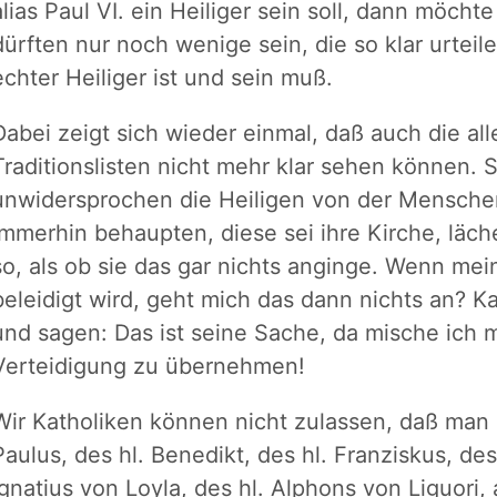
alias Paul VI. ein Heiliger sein soll, dann möchte
dürften nur noch wenige sein, die so klar urteil
echter Heiliger ist und sein muß.
Dabei zeigt sich wieder einmal, daß auch die al
Traditionslisten nicht mehr klar sehen können. 
unwidersprochen die Heiligen von der Mensche
immerhin behaupten, diese sei ihre Kirche, läc
so, als ob sie das gar nichts anginge. Wenn me
beleidigt wird, geht mich das dann nichts an? 
und sagen: Das ist seine Sache, da mische ich mi
Verteidigung zu übernehmen!
Wir Katholiken können nicht zulassen, daß man a
Paulus, des hl. Benedikt, des hl. Franziskus, des
Ignatius von Loyla, des hl. Alphons von Liguori, 