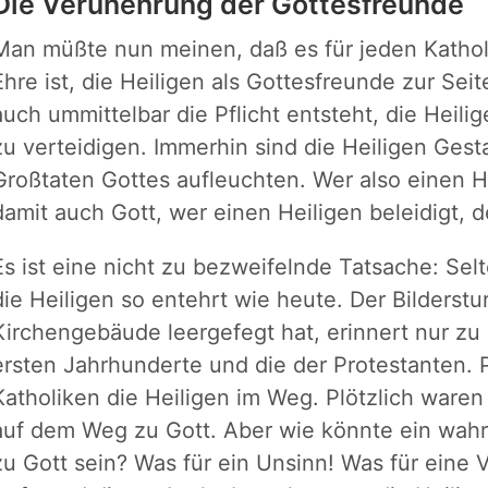
Die Verunehrung der Gottesfreunde
Man müßte nun meinen, daß es für jeden Kathol
Ehre ist, die Heiligen als Gottesfreunde zur Se
auch ummittelbar die Pflicht entsteht, die Heil
zu verteidigen. Immerhin sind die Heiligen Gest
Großtaten Gottes aufleuchten. Wer also einen He
damit auch Gott, wer einen Heiligen beleidigt, de
Es ist eine nicht zu bezweifelnde Tatsache: Se
die Heiligen so entehrt wie heute. Der Bilderstu
Kirchengebäude leergefegt hat, erinnert nur zu 
ersten Jahrhunderte und die der Protestanten. 
Katholiken die Heiligen im Weg. Plötzlich ware
auf dem Weg zu Gott. Aber wie könnte ein wahr
zu Gott sein? Was für ein Unsinn! Was für eine 