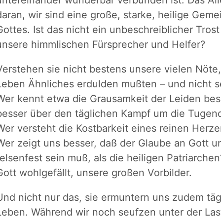
untereinander wunderbar verbunden ist. Das Alle
daran, wir sind eine große, starke, heilige Geme
Gottes. Ist das nicht ein unbeschreiblicher Trost
unsere himmlischen Fürsprecher und Helfer?
Verstehen sie nicht bestens unsere vielen Nöte,
Leben Ähnliches erdulden mußten – und nicht se
Wer kennt etwa die Grausamkeit der Leiden bess
besser über den täglichen Kampf um die Tugen
Wer versteht die Kostbarkeit eines reinen Herze
Wer zeigt uns besser, daß der Glaube an Gott u
felsenfest sein muß, als die heiligen Patriarchen
Gott wohlgefällt, unsere großen Vorbilder.
Und nicht nur das, sie ermuntern uns zudem täg
Leben. Während wir noch seufzen unter der Las