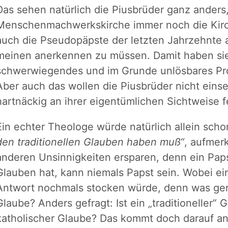
Das sehen natürlich die Piusbrüder ganz anders, 
Menschenmachwerkskirche immer noch die Kirche
auch die Pseudopäpste der letzten Jahrzehnte al
meinen anerkennen zu müssen. Damit haben sie 
schwerwiegendes und im Grunde unlösbares Pr
Aber auch das wollen die Piusbrüder nicht ein
hartnäckig an ihrer eigentümlichen Sichtweise f
Ein echter Theologe würde natürlich allein scho
den traditionellen Glauben haben muß“
, aufmer
anderen Unsinnigkeiten ersparen, denn ein Papst
Glauben hat, kann niemals Papst sein. Wobei ei
Antwort nochmals stocken würde, denn was genau
Glaube? Anders gefragt: Ist ein „traditioneller“
katholischer Glaube? Das kommt doch darauf an