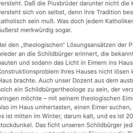
versteht. Daß die Piusbrüder darunter nicht die 
versteht sich von selbst, denn ihre Tradition bes
katholisch sein muß. Was doch jedem Katholike
äußerst merkwürdig sogar.
Bei den „theologischen“ Lösungsansätzen der P
wieder an die Schildbürger erinnert, die bekann
bauten und sodann das Licht in Eimern ins Haus
Konstruktionsproblem ihres Hauses nicht lösen 
Haus brachte. Auch unser Dozent aus dem austr
solch ein Schildbürgertheologe zu sein, der verz
bringen möchte – mit seinem theologischen Ei
also im Haus umhertasten, einen Eimer suchen, 
es ist mitten im Winter, darum kalt, und es ist 2
stockdunkel. Das ficht unseren Schildbürger jedo