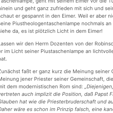
Taschenlampe, geht mit seinem Eimer vor die Tü
hinein und geht ganz zufrieden mit sich und sei
schaut er gespannt in den Eimer. Weil er aber ni
seine Piustheologentaschenlampe nochmals an u
siehe da, es ist plötzlich Licht in dem Eimer!
Lassen wir den Herrn Dozenten von der Robinso
er im Licht seiner Piustaschenlampe an lichtvo
hat.
Zunächst faßt er ganz kurz die Meinung seiner
Meinung jener Priester seiner Gemeinschaft, d
mit dem modernistischen Rom sind:
„Diejenigen
vertreten auch implizit die Position, daß Papst 
Glauben hat wie die Priesterbruderschaft und au
Daher wäre es schon im Prinzip falsch, eine k