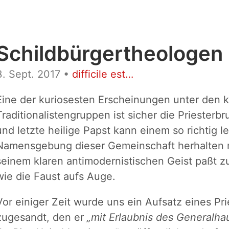
Schildbürgertheologen
3. Sept. 2017
•
difficile est…
Eine der kuriosesten Erscheinungen unter den k
Traditionalistengruppen ist sicher die Priesterbr
und letzte heilige Papst kann einem so richtig le
Namensgebung dieser Gemeinschaft herhalten mu
seinem klaren antimodernistischen Geist paßt z
wie die Faust aufs Auge.
Vor einiger Zeit wurde uns ein Aufsatz eines Pr
zugesandt, den er
„mit Erlaubnis des Generalha