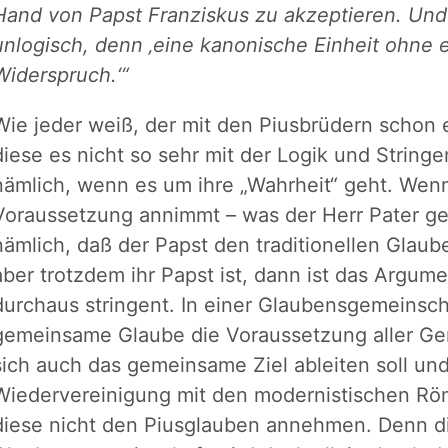
Hand von Papst Franziskus zu akzeptieren. Und 
unlogisch, denn ‚eine kanonische Einheit ohne ei
Widerspruch.‘“
Wie jeder weiß, der mit den Piusbrüdern schon 
diese es nicht so sehr mit der Logik und Strin
nämlich, wenn es um ihre „Wahrheit“ geht. Wen
Voraussetzung annimmt – was der Herr Pater g
nämlich, daß der Papst den traditionellen Glaub
aber trotzdem ihr Papst ist, dann ist das Argum
durchaus stringent. In einer Glaubensgemeinsch
gemeinsame Glaube die Voraussetzung aller Ge
sich auch das gemeinsame Ziel ableiten soll und
Wiedervereinigung mit den modernistischen Röm
diese nicht den Piusglauben annehmen. Denn d