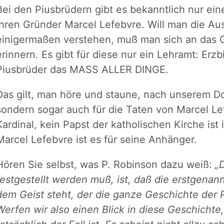
Bei den Piusbrüdern gibt es bekanntlich nur ein
ihren Gründer Marcel Lefebvre. Will man die A
einigermaßen verstehen, muß man sich an das G
erinnern. Es gibt für diese nur ein Lehramt: Erzb
Piusbrüder das MASS ALLER DINGE.
Das gilt, man höre und staune, nach unserem Do
sondern sogar auch für die Taten von Marcel Lef
Kardinal, kein Papst der katholischen Kirche ist
Marcel Lefebvre ist es für seine Anhänger.
Hören Sie selbst, was P. Robinson dazu weiß:
„
festgestellt werden muß, ist, daß die erstgenan
dem Geist steht, der die ganze Geschichte der P
Werfen wir also einen Blick in diese Geschichte