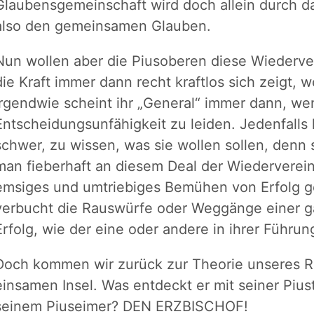
Glaubensgemeinschaft wird doch allein durch d
also den gemeinsamen Glauben.
Nun wollen aber die Piusoberen diese Wiedervere
die Kraft immer dann recht kraftlos sich zeigt, 
irgendwie scheint ihr „General“ immer dann, wen
Entscheidungsunfähigkeit zu leiden. Jedenfalls
schwer, zu wissen, was sie wollen sollen, denn 
man fieberhaft an diesem Deal der Wiedervereini
emsiges und umtriebiges Bemühen von Erfolg g
verbucht die Rauswürfe oder Weggänge einer ga
Erfolg, wie der eine oder andere in ihrer Führun
Doch kommen wir zurück zur Theorie unseres R
einsamen Insel. Was entdeckt er mit seiner Piu
seinem Piuseimer? DEN ERZBISCHOF!