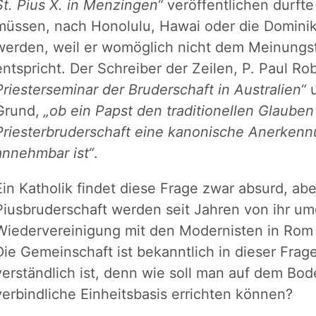
St. Pius X. in Menzingen“
veröffentlichen durfte
müssen, nach Honolulu, Hawai oder die Dominik
werden, weil er womöglich nicht dem Meinungs
entspricht. Der Schreiber der Zeilen, P. Paul Ro
Priesterseminar der Bruderschaft in Australien“
u
Grund,
„ob ein Papst den traditionellen Glauben
Priesterbruderschaft eine kanonische Anerken
annehmbar ist“
.
Ein Katholik findet diese Frage zwar absurd, ab
Piusbruderschaft werden seit Jahren von ihr umg
Wiedervereinigung mit den Modernisten in Rom 
Die Gemeinschaft ist bekanntlich in dieser Fra
verständlich ist, denn wie soll man auf dem Bo
verbindliche Einheitsbasis errichten können?