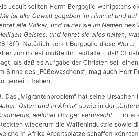
Als Jesuit sollten Herrn Bergoglio wenigstens di
„Mir ist alle Gewalt gegeben im Himmel und auf
lehret alle Völker, und taufet sie im Namen de
Heiligen Geistes, und lehret sie alles halten, w
28,18ff). Natürlich kennt Bergoglio diese Worte
Aber zumindest müßte ihm auffallen, daß Christ
sagt, als daß es Aufgabe der Christen sei, eine
im Sinne des „Füßewaschens“, mag auch Herr P
so gemeint haben.
3. Das „Migrantenproblem“ hat seine Ursachen l
Nahen Osten und in Afrika“
sowie in der
„Untere
Kontinents, welcher Hunger verursacht“
. Hinter
steckten wiederum die Waffenindustrie sowie d
welche in Afrika Arbeitsplätze schaffen könnten