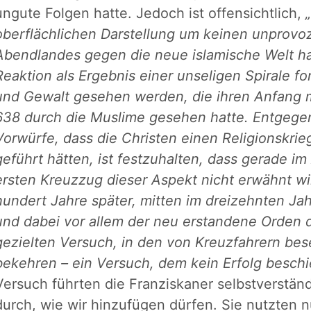
ungute Folgen hatte. Jedoch ist offensichtlich,
oberflächlichen Darstellung um keinen unprovoz
Abendlandes gegen die neue islamische Welt h
Reaktion als Ergebnis einer unseligen Spirale f
und Gewalt gesehen werden, die ihren Anfang 
638 durch die Muslime gesehen hatte. Entgege
Vorwürfe, dass die Christen einen Religionskri
geführt hätten, ist festzuhalten, dass gerade im
ersten Kreuzzug dieser Aspekt nicht erwähnt wir
hundert Jahre später, mitten im dreizehnten Ja
und dabei vor allem der neu erstandene Orden d
gezielten Versuch, in den von Kreuzfahrern be
bekehren – ein Versuch, dem kein Erfolg beschi
Versuch führten die Franziskaner selbstverständ
durch, wie wir hinzufügen dürfen. Sie nutzten n