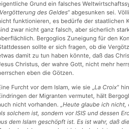
eigentliche Grund ein falsches Weltwirtschafts
„Vergötterung des Geldes“
abgesunken sei. Völl
nicht funktionieren, es bedürfe der staatlichen
sind zwar nicht ganz falsch, aber sicherlich star
oberflächlich. Bergoglios Zuneigung für den K
Stattdessen sollte er sich fragen, ob die Vergö
etwas damit zu tun haben könnte, daß das Chri
Jesus Christus, der wahre Gott, nicht mehr herrs
herrschen eben die Götzen.
Eine Furcht vor dem Islam, wie sie „
La Croix
“ hi
Eindringen der Migranten vermutet, hält Bergogli
auch nicht vorhanden.
„Heute glaube ich nicht,
als solchem ist, sondern vor ISIS und dessen Er
aus dem Islam geschöpft ist. Es ist wahr, daß di