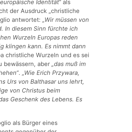
„europäische Identität“
als
cht der Ausdruck „christliche
glio antwortet:
„Wir müssen von
d. In diesem Sinn fürchte ich
ichen Wurzeln Europas reden
ig klingen kann. Es nimmt dann
 christliche Wurzeln und es sei
zu bewässern, aber
„das muß im
hehen“
.
„Wie Erich Przywara,
 Urs von Balthasar uns lehrt,
nige von Christus beim
das Geschenk des Lebens. Es
lio als Bürger eines
ments gegenüber der