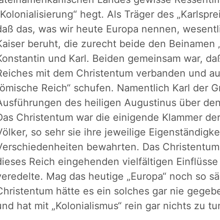
„Kolonialisierung“ hegt. Als Träger des „Karlsprei
daß das, was wir heute Europa nennen, wesentl
Kaiser beruht, die zurecht beide den Beinamen 
Konstantin und Karl. Beiden gemeinsam war, daß
Reiches mit dem Christentum verbanden und auf
römische Reich“ schufen. Namentlich Karl der 
Ausführungen des heiligen Augustinus über den
Das Christentum war die einigende Klammer der
Völker, so sehr sie ihre jeweilige Eigenständigk
Verschiedenheiten bewahrten. Das Christentum 
dieses Reich eingehenden vielfältigen Einflüs
veredelte. Mag das heutige „Europa“ noch so säk
Christentum hätte es ein solches gar nie gegebe
und hat mit „Kolonialismus“ rein gar nichts zu tu