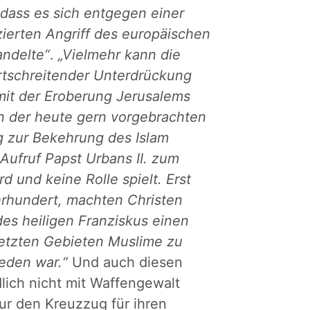
„dass es sich entgegen einer
ierten Angriff des europäischen
andelte“
.
„Vielmehr kann die
ortschreitender Unterdrückung
mit der Eroberung Jerusalems
n der heute gern vorgebrachten
eg zur Bekehrung des Islam
 Aufruf Papst Urbans II. zum
d und keine Rolle spielt. Erst
hrhundert, machten Christen
es heiligen Franziskus einen
setzten Gebieten Muslime zu
eden war.“
Und auch diesen
lich nicht mit Waffengewalt
ur den Kreuzzug für ihren