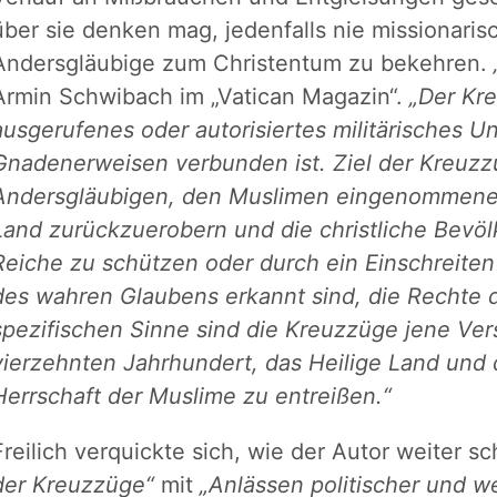
über sie denken mag, jedenfalls nie missionar
Andersgläubige zum Christentum zu bekehren.
Armin Schwibach im „Vatican Magazin“.
„Der Kre
ausgerufenes oder autorisiertes militärisches 
Gnadenerweisen verbunden ist. Ziel der Kreuzzu
Andersgläubigen, den Muslimen eingenommenen 
Land zurückzuerobern und die christliche Bevöl
Reiche zu schützen oder durch ein Einschreiten
des wahren Glaubens erkannt sind, die Rechte d
spezifischen Sinne sind die Kreuzzüge jene Ver
vierzehnten Jahrhundert, das Heilige Land und
Herrschaft der Muslime zu entreißen.“
Freilich verquickte sich, wie der Autor weiter sc
der Kreuzzüge“
mit
„Anlässen politischer und we