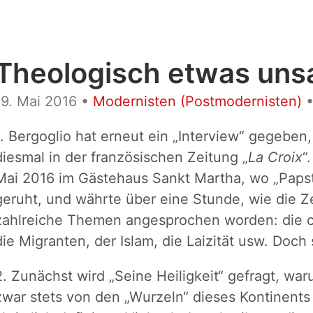
Theologisch etwas uns
19. Mai 2016
•
Modernisten (Postmodernisten)
1. Bergoglio hat erneut ein „Interview“ gegeben
diesmal in der französischen Zeitung „
La Croix
“
Mai 2016 im Gästehaus Sankt Martha, wo „Papst 
geruht, und währte über eine Stunde, wie die Ze
zahlreiche Themen angesprochen worden: die ch
die Migranten, der Islam, die Laizität usw. Doch
2. Zunächst wird „Seine Heiligkeit“ gefragt, wa
zwar stets von den „Wurzeln“ dieses Kontinents 