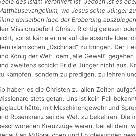
Seele des Islam verankert ist. Jedoch ist es ebe
Matthäusevangelium, wo Jesus seine Jünger zu 
Sinne derselben Idee der Eroberung auszulegen
den Missionsbefehl Christi. Richtig gelesen oder
nicht, sonst käme er nie auf die absurde Idee, d
dem islamischen „Dschihad“ zu bringen. Der Heil
und König der Welt, dem „alle Gewalt“ gegeben 
und zweitens schickt Er die Jünger nicht aus, K
zu kämpfen, sondern zu predigen, zu lehren und
So haben es die Christen zu allen Zeiten aufgef
Missionare stets getan. Uns ist kein Fall bekannt
geglaubt hätte, mit Maschinengewehr und Spreng
und Rosenkranz sei die Welt zu bekehren. Die 
beschworenen Kreuzzüge waren, bei all dem, 
Verlauf an Mißbräuchen und Entgleisungen ges