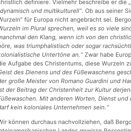
christlich definiere. Vielmehr beschreibe er die
„dynamisch und multikulturell“
. Ob aus seiner Si
Wurzeln“ für Europa nicht angebracht sei. Bergo
Wurzeln im Plural sprechen, weil es so viele sin
manchmal den Klang, wenn ich von den christl
höre, was triumphalistisch oder sogar rachsücht
kolonialistische Untertöne an.“
Zwar habe Europa
die Aufgabe des Christentums, diese Wurzeln 
Geist des Dienens und des Füßewaschens gesc
der große Meister von Romano Guardini und Hans
ist der Beitrag der Christenheit zur Kultur derje
Füßewaschen. Mit anderen Worten, Dienst und 
darf kein koloniales Unternehmen sein.“
Wir können durchaus nachvollziehen, daß Bergog
lateinamerikanischen Landes gewisse Ressenti