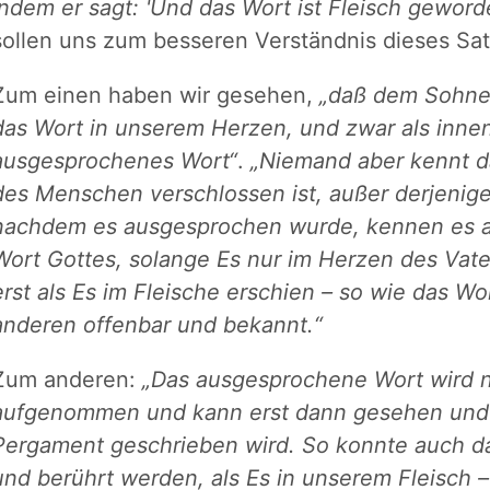
indem er sagt: 'Und das Wort ist Fleisch geworde
sollen uns zum besseren Verständnis dieses Sa
Zum einen haben wir gesehen,
„daß dem Sohne G
das Wort in unserem Herzen, und zwar als innen
ausgesprochenes Wort“
.
„Niemand aber kennt d
des Menschen verschlossen ist, außer derjenige,
nachdem es ausgesprochen wurde, kennen es a
Wort Gottes, solange Es nur im Herzen des Vate
erst als Es im Fleische erschien – so wie das Wo
anderen offenbar und bekannt.“
Zum anderen:
„Das ausgesprochene Wort wird 
aufgenommen und kann erst dann gesehen und 
Pergament geschrieben wird. So konnte auch d
und berührt werden, als Es in unserem Fleisch 