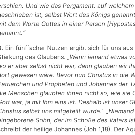
erschien. Und wie das Pergament, auf welchem
geschrieben ist, selbst Wort des Königs genannt
mit dem Worte Gottes in einer Person [Hypostasi
genannt.“
3. Ein fünffacher Nutzen ergibt sich für uns au
Stärkung des Glaubens.
„Wenn jemand etwas vo
wo er aber selbst nicht war, dann glauben wir ih
dort gewesen wäre. Bevor nun Christus in die W
Patriarchen und Propheten und Johannes der T
die Menschen glaubten ihnen nicht so, wie sie C
Gott war, ja mit Ihm eins ist. Deshalb ist unser G
Christus selbst uns mitgeteilt wurde.“
„Niemand 
eingeborene Sohn, der im Schoße des Vaters ist
schreibt der heilige Johannes (Joh 1,18). Der Aq