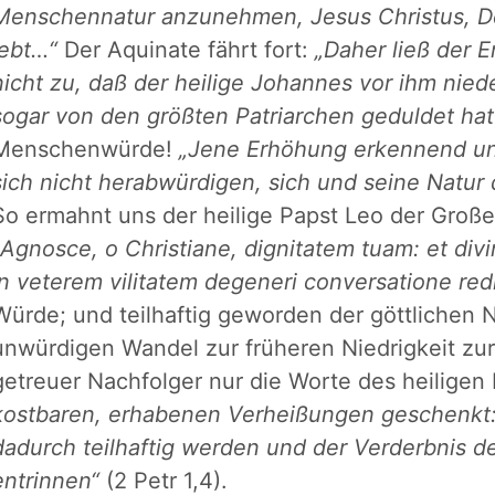
Menschennatur anzunehmen, Jesus Christus, Dei
lebt…“
Der Aquinate fährt fort:
„Daher ließ der 
nicht zu, daß der heilige Johannes vor ihm nied
sogar von den größten Patriarchen geduldet hat
Menschenwürde!
„Jene Erhöhung erkennend un
sich nicht herabwürdigen, sich und seine Natur
So ermahnt uns der heilige Papst Leo der Große
Agnosce, o Christiane, dignitatem tuam: et divi
in veterem vilitatem degeneri conversatione redi
Würde; und teilhaftig geworden der göttlichen N
unwürdigen Wandel zur früheren Niedrigkeit zurü
getreuer Nachfolger nur die Worte des heiligen
kostbaren, erhabenen Verheißungen geschenkt: d
dadurch teilhaftig werden und der Verderbnis de
entrinnen“
(2 Petr 1,4).