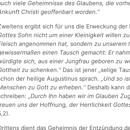
auch viele Geheimnisse des Glaubens, die vorh
Ankunft Christi geoffenbart worden.“
Zweitens ergibt sich für uns die Erweckung de
Gottes Sohn nicht um einer Kleinigkeit willen 
Fleisch angenommen hat, sondern zu unserem h
gewissermaßen einen Tausch gemacht: Er nahm 
würdigte sich, aus einer Jungfrau geboren zu w
Gottheit zu schenken.“
Das ist jener „selige Ta
schon der heilige Augustinus sprach.
„Und so i
Menschen zu Gott zu erheben.“
Deshalb kann de
schreiben:
„Durch Ihn haben wir im Glauben Zu
freuen uns der Hoffnung, der Herrlichkeit Gottes
5,2).
Drittens dient das Geheimnis der Entzündung d