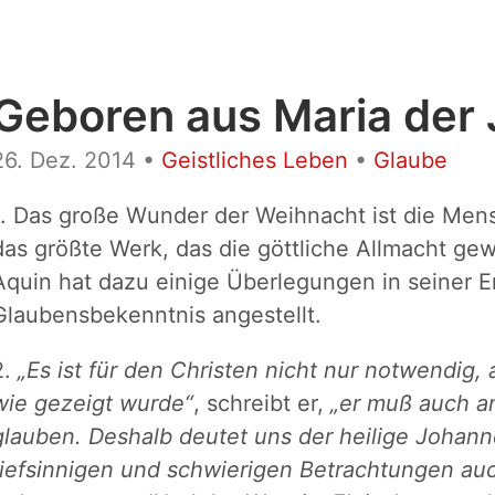
Geboren aus Maria der 
26. Dez. 2014
•
Geistliches Leben
•
Glaube
1. Das große Wunder der Weihnacht ist die Mens
das größte Werk, das die göttliche Allmacht gew
Aquin hat dazu einige Überlegungen in seiner 
Glaubensbekenntnis angestellt.
2.
„Es ist für den Christen nicht nur notwendig
wie gezeigt wurde“
, schreibt er,
„er muß auch 
glauben. Deshalb deutet uns der heilige Johann
tiefsinnigen und schwierigen Betrachtungen au