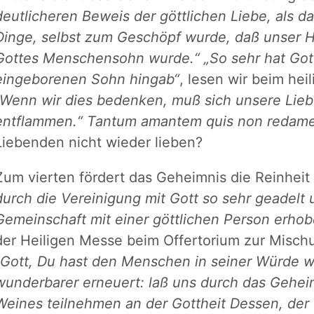
deutlicheren Beweis der göttlichen Liebe, als da
Dinge, selbst zum Geschöpf wurde, daß unser H
Gottes Menschensohn wurde.“
„So sehr hat Got
eingeborenen Sohn hingab“
, lesen wir beim hei
„Wenn wir dies bedenken, muß sich unsere Lie
entflammen.“
Tantum amantem quis non redam
Liebenden nicht wieder lieben?
Zum vierten fördert das Geheimnis die Reinheit
durch die Vereinigung mit Gott so sehr geadelt 
Gemeinschaft mit einer göttlichen Person erho
der Heiligen Messe beim Offertorium zur Misc
„Gott, Du hast den Menschen in seiner Würde 
wunderbarer erneuert: laß uns durch das Gehei
Weines teilnehmen an der Gottheit Dessen, der 