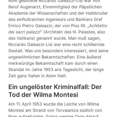
Rom geborene Riccardo Galeazzi-Lisi war von
Beruf Augenarzt, Ehrenmitglied der Päpstlichen
Akademie der Wissenschaften und der Halbbruder
des einflußreichen Ingenieurs und Bankiers Graf
Enrico Pietro Galeazzi, der von Pius XII. „
Achitetto
dei sacri palazzi
“ (Architekt des hl. Palastes, also
des Vatikans) genannt wurde. Man muß sagen,
Riccardo Galeazzi-Lisi war eine recht schillernde
Gestalt. Was uns besonders interessiert, sind seine
ungewöhnlichen Bekanntschaften. Eine äußerst
merkwürdige Bekanntschaft kam durch einen
Skandal im Jahre 1953 ans Tageslicht, der lange
Zeit ganz Italien in Atem hielt.
Ein ungelöster Kriminalfall: Der
Tod der Wilma Montesi
Am 11. April 1953 wurde die Leiche von Wilma
Montesi am Strand von Torvaianica südlich von
Rom aufgefunden. Schon wenige Tage darauf