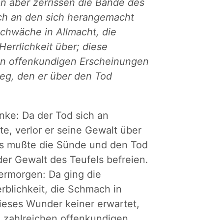
n aber zerrissen die Bande des
auch an den sich herangemacht
Schwäche in Allmacht, die
Herrlichkeit über; diese
hen offenkundigen Erscheinungen
ieg, den er über den Tod
nke: Da der Tod sich an
e, verlor er seine Gewalt über
us mußte die Sünde und den Tod
er Gewalt des Teufels befreien.
ermorgen: Da ging die
erblichkeit, die Schmach in
dieses Wunder keiner erwartet,
n zahlreichen offenkundigen