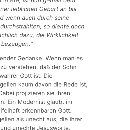
rachtete, ist nun gemäß dem
ner leiblichen Geburt an bis
nd wenn auch durch seine
ndurchstrahlten, so diente doch
hlich dazu, die Wirklichkeit
 bezeugen.“
hender Gedanke. Wenn man es
r zu verstehen, daß der Sohn
ahrer Gott ist. Die
ngelien kaum davon die Rede ist,
abei projizieren sie ihren
n. Ein Modernist glaubt im
ifelhaft erkennbaren Gott.
gelien als unecht aus, die ihrer
e und unechte Jesusworte,