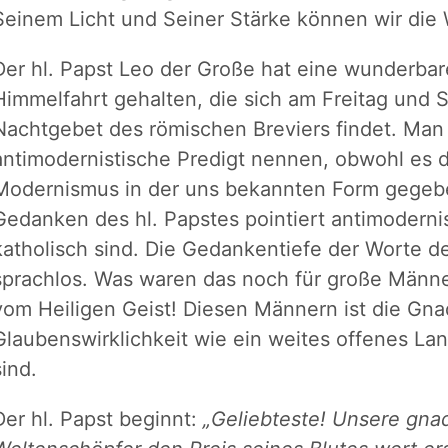
Seinem Licht und Seiner Stärke können wir die
Der hl. Papst Leo der Große hat eine wunderbare
Himmelfahrt gehalten, die sich am Freitag und 
Nachtgebet des römischen Breviers findet. Man 
antimodernistische Predigt nennen, obwohl es d
Modernismus in der uns bekannten Form gegebe
Gedanken des hl. Papstes pointiert antimodernis
katholisch sind. Die Gedankentiefe der Worte d
sprachlos. Was waren das noch für große Männer
vom Heiligen Geist! Diesen Männern ist die Gna
Glaubenswirklichkeit wie ein weites offenes La
sind.
Der hl. Papst beginnt:
„Geliebteste! Unsere gnad