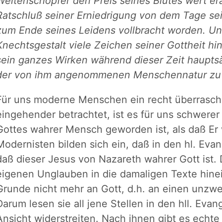
Weltenschöpfer den Preis seines Blutes wert e
Ratschluß seiner Erniedrigung von dem Tage sei
zum Ende seines Leidens vollbracht worden. U
Knechtsgestalt viele Zeichen seiner Gottheit hi
sein ganzes Wirken während dieser Zeit hauptsäc
der von ihm angenommenen Menschennatur zu
Für uns moderne Menschen ein recht überrasc
eingehender betrachtet, ist es für uns schwere
Gottes wahrer Mensch geworden ist, als daß Er w
Modernisten bilden sich ein, daß in den hl. Eva
daß dieser Jesus von Nazareth wahrer Gott ist. D
eigenen Unglauben in die damaligen Texte hinei
Grunde nicht mehr an Gott, d.h. an einen unzwe
Darum lesen sie all jene Stellen in den hll. Evan
Ansicht widerstreiten. Nach ihnen gibt es echt