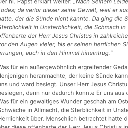
Der hl. Papst erklärt weiter:
„Nach Seinem Leide
Todes; da verlor dieser seine Gewalt, weil er 
hatte, der die Sünde nicht kannte. Da ging die 
Sterblichkeit in Unsterblichkeit, die Schmach in 
offenbarte der Herr Jesus Christus in zahlreic
vor den Augen vieler, bis er seinen herrlichen S
errungen, auch in den Himmel hineintrug.“
Was für ein außergewöhnlich ergreifender Geda
denjenigen heranmachte, der keine Sünde kannt
uns und ward besiegt. Unser Herr Jesus Christ
besiegen, denn nur dadurch konnte Er uns aus d
Was für ein gewaltiges Wunder geschah am Ost
Schwäche in Allmacht, die Sterblichkeit in Unst
Herrlichkeit über. Menschlich betrachtet hatte 
aber diese offenbarte der Herr Jesus Christus i