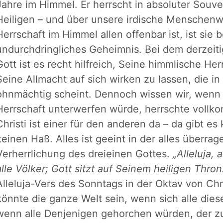
Jahre im Himmel. Er herrscht in absoluter Souve
Heiligen – und über unsere irdische Menschenw
Herrschaft im Himmel allen offenbar ist, ist sie 
undurchdringliches Geheimnis. Bei dem derzeit
Gott ist es recht hilfreich, Seine himmlische Her
Seine Allmacht auf sich wirken zu lassen, die i
ohnmächtig scheint. Dennoch wissen wir, wenn s
Herrschaft unterwerfen würde, herrschte vollk
Christi ist einer für den anderen da – da gibt es
keinen Haß. Alles ist geeint in der alles überr
Verherrlichung des dreieinen Gottes.
„Alleluja, 
alle Völker; Gott sitzt auf Seinem heiligen Thron.
Alleluja-Vers des Sonntags in der Oktav von Ch
könnte die ganze Welt sein, wenn sich alle die
wenn alle Denjenigen gehorchen würden, der zu