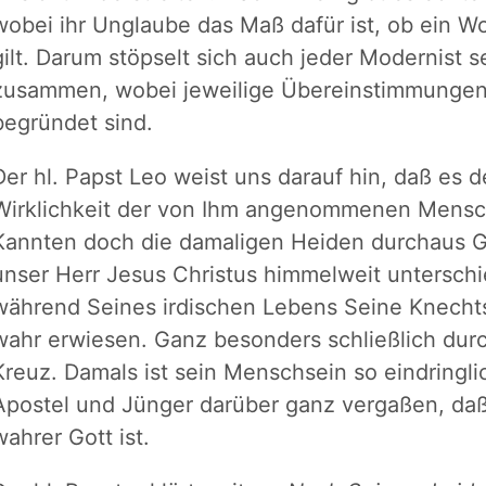
wobei ihr Unglaube das Maß dafür ist, ob ein Wo
gilt. Darum stöpselt sich auch jeder Modernist 
zusammen, wobei jeweilige Übereinstimmungen e
begründet sind.
Der hl. Papst Leo weist uns darauf hin, daß es 
Wirklichkeit der von Ihm angenommenen Mensc
Kannten doch die damaligen Heiden durchaus G
unser Herr Jesus Christus himmelweit unterschi
während Seines irdischen Lebens Seine Knechtsg
wahr erwiesen. Ganz besonders schließlich dur
Kreuz. Damals ist sein Menschsein so eindringl
Apostel und Jünger darüber ganz vergaßen, daß 
wahrer Gott ist.