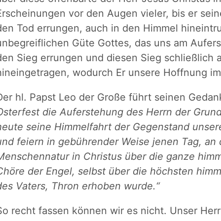
Erscheinungen vor den Augen vieler, bis er sein
den Tod errungen, auch in den Himmel hineintr
unbegreiflichen Güte Gottes, das uns am Aufers
den Sieg errungen und diesen Sieg schließlich
hineingetragen, wodurch Er unsere Hoffnung im
Der hl. Papst Leo der Große führt seinen Gedan
Osterfest die Auferstehung des Herrn der Grund
heute seine Himmelfahrt der Gegenstand unser
und feiern in gebührender Weise jenen Tag, an
Menschennatur in Christus über die ganze himml
Chöre der Engel, selbst über die höchsten himm
des Vaters, Thron erhoben wurde.“
So recht fassen können wir es nicht. Unser Her