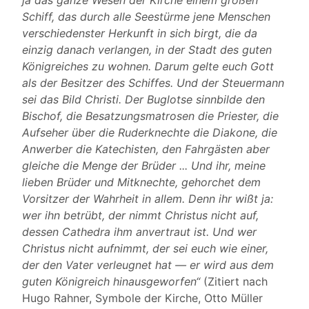
ja das ganze Wesen der Kirche einem großen
Schiff, das durch alle Seestürme jene Menschen
verschiedenster Herkunft in sich birgt, die da
einzig danach verlangen, in der Stadt des guten
Königreiches zu wohnen. Darum gelte euch Gott
als der Besitzer des Schiffes. Und der Steuermann
sei das Bild Christi. Der Buglotse sinnbilde den
Bischof, die Besatzungsmatrosen die Priester, die
Aufseher über die Ruderknechte die Diakone, die
Anwerber die Katechisten, den Fahrgästen aber
gleiche die Menge der Brüder ... Und ihr, meine
lieben Brüder und Mitknechte, gehorchet dem
Vorsitzer der Wahrheit in allem. Denn ihr wißt ja:
wer ihn betrübt, der nimmt Christus nicht auf,
dessen Cathedra ihm anvertraut ist. Und wer
Christus nicht aufnimmt, der sei euch wie einer,
der den Vater verleugnet hat — er wird aus dem
guten Königreich hinausgeworfen“
(Zitiert nach
Hugo Rahner, Symbole der Kirche, Otto Müller