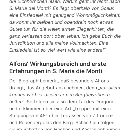
die Eichhörnchen lesen. Warum geht Ihr nicht nach
S. Maria dei Monti? Es liegt oberhalb von Scala:
eine Einsiedelei mit genügend Wohnmöglichkeiten;
da könnt Ihr bleiben und obendrein noch etwas
Gutes tun für die vielen armen Ziegenhirten, die
ganz verlassen dort oben leben. Ich gebe Euch die
Jurisdiktion und alle meine Vollmachten. Eine
Einsiedelei ist so viel wert wie eine andere!“
Alfons‘ Wirkungsbereich und erste
Erfahrungen in S. Maria die Monti
Der Biograph bemerkt, daß besonders Alfons
drängt, das Angebot anzunehmen, denn
„vor allem
können wir hier diesen armen Bergbewohnern
helfen“
. So folgen sie also dem Tal des Dragone
und erklimmen über eine Art „Treppe“ mit einer
Steigung von 45° über Terrassen von Zitronen-
und Rebenpergolas den Berg. Schließlich folgen
sie im Schatten von Hecken und Kastanienbäumen